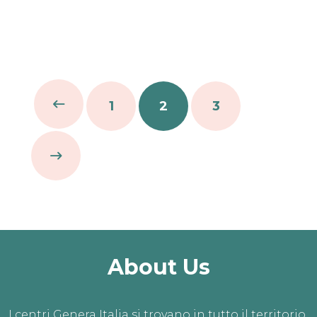
1
2
3
About Us
I centri Genera Italia si trovano in tutto il territorio