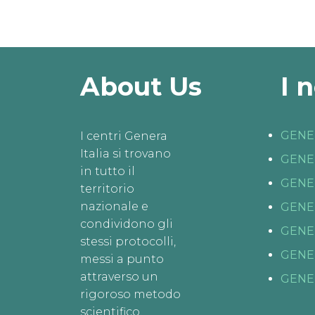
About Us
I 
GENE
I centri Genera
Italia si trovano
GENE
in tutto il
GENE
territorio
nazionale e
GENE
condividono gli
GENE
stessi protocolli,
GENE
messi a punto
attraverso un
GENE
rigoroso metodo
scientifico.