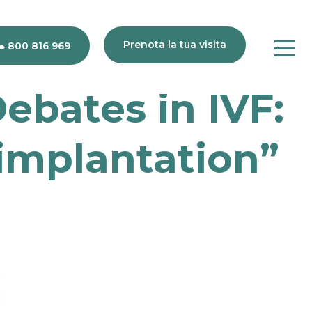
Prenota la tua visita
800 816 969
bates in IVF:
80
 implantation”
816
969