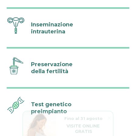
Inseminazione
intrauterina
Preservazione
della fertilità
Test genetico
preimpianto
Fino al 31 agosto
VISITE ONLINE 
GRATIS
L’estate è il momento 