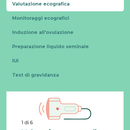
Valutazione ecografica
Monitoraggi ecografici
Induzione all'ovulazione
Fino al 31 agosto
Preparazione liquido seminale
VISITE ONLINE 
GRATIS
IUI
L’estate è il momento 
perfetto per dar vita ai 
tuoi sogni.
Test di gravidanza
PRENOTA ORA
1 di 6