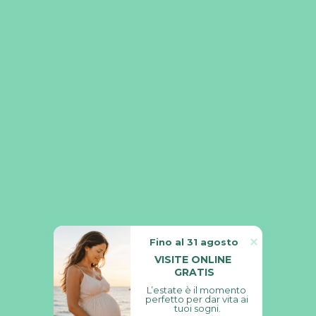
Alberto Vaiarelli
GINECOLOGIA
Vice Direttore e Coordinatore Medico Scientifico del
centro Genera Roma
Fino al 31 agosto
VISITE ONLINE 
GRATIS
L’estate è il momento 
perfetto per dar vita ai 
tuoi sogni.