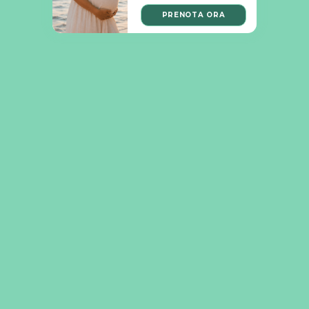
PRENOTA ORA
Filippo Maria Ubaldi
GINECOLOGIA
Direttore medico scientifico del gruppo Genera e
Direttore clinico del centro Genera Roma