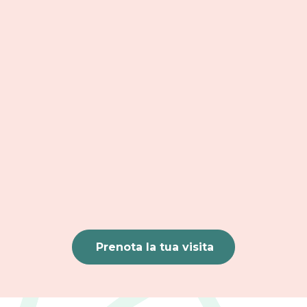
Prima visita
A partire da
220,00 €
Cosa include
Prenota la tua visita