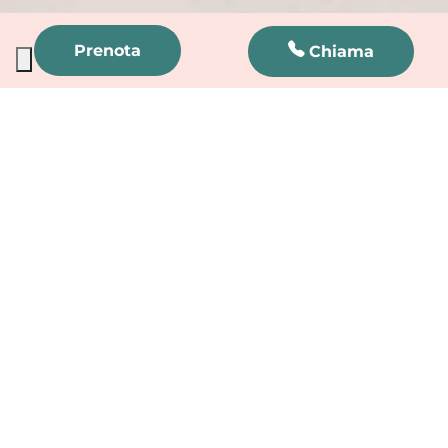
Prenota
I nostri percorsi e
trattamenti
Percorso
di coppia