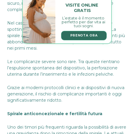
sicuro, ma come qualsiasi dispositivo medico non è
VISITE ONLINE 
completamente priva di rischi.
GRATIS
L’estate è il momento 
perfetto per dar vita ai 
Nel caso della spirale ormonale possono comparire
tuoi sogni.
spotting iniziale, alterazioni del ciclo o amenorrea. La
spirale al rame può invece associarsi a sanguinamenti più
PRENOTA ORA
abbondanti e dolore mestruale più intenso, soprattutto
nei primi mesi.
Le complicanze severe sono rare. Tra queste rientrano
l’espulsione spontanea del dispositivo, la perforazione
uterina durante l’inserimento e le infezioni pelviche.
Grazie ai moderni protocolli clinici e ai dispositivi di nuova
generazione, il rischio di complicanze importanti è oggi
significativamente ridotto.
Spirale anticoncezionale e fertilità futura
Uno dei timori più frequenti riguarda la possibilità di avere
una gravidanza dopo la rimozione della spirale. Le attuali