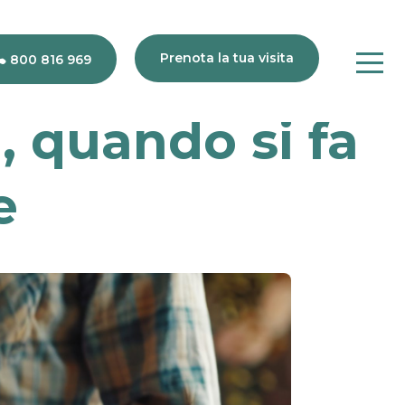
Prenota la tua visita
800 816 969
, quando si fa
e
80
816
969