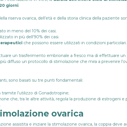
 20 giorni
.
della riserva ovarica, dell’età e della storia clinica della paziente so
zato in meno del 10% dei casi;
ilizzato in più dell’90% dei casi.
 terapeutici
che possono essere utilizzati in condizioni particolari.
ttuare un trasferimento embrionale a fresco ma di effettuare un
più diffuso un protocollo di stimolazione che mira a prevenire l’o
tanti, sono basati su tre punti fondamentali:
a tramite l’utilizzo di Gonadotropine;
ne che, tra le altre attività, regola la produzione di estrogeni e
.
timolazione ovarica
one assistita e iniziare la stimolazione ovarica, la coppia deve a