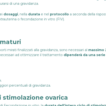
urarsi di una gravidanza.
nei
dosaggi
, nella
durata
e nel
protocollo
a seconda della rispost
trauterina
o
fecondazione in vitro
(FIV).
 maturi
orti mirati finalizzati alla gravidanza, sono necessari al
massimo 2-
i necessari ad ottimizzare il trattamento
dipenderà da una serie 
e.
giori percentuali di gravidanza.
i stimolazione ovarica
i Fecondazione in vitro, la
durata dell’intero ciclo di stimola