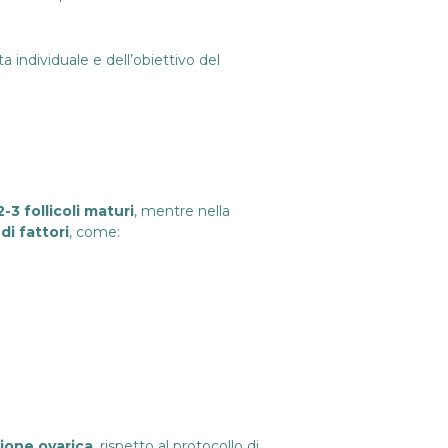
a individuale e dell’obiettivo del
3 follicoli maturi
, mentre nella
di fattori
, come:
zione ovarica
, rispetto al protocollo di