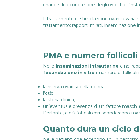
chance di fecondazione degli ovociti e l’insta
Il trattamento di stimolazione ovarica varia 
trattamento: rapporti mirati,
inseminazione in
PMA e numero follicoli
Nelle
inseminazioni intrauterine
e nei rapp
fecondazione in vitro
il numero di follicol
la riserva ovarica della donna;
l’età;
la storia clinica;
un’eventuale presenza di un fattore maschil
Pertanto, a più follicoli corrisponderanno mag
Quanto dura un ciclo d
Nelle pazienti che accedono ad un percorso d