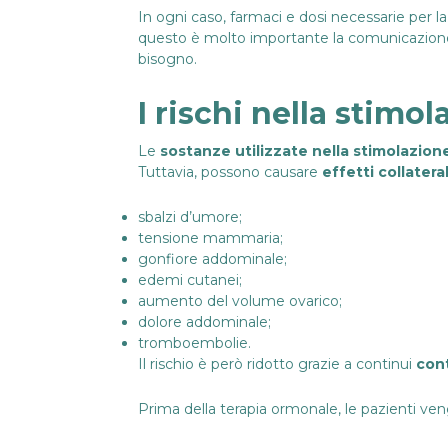
In ogni caso, farmaci e dosi necessarie per la
questo è molto importante la comunicazione dir
bisogno.
I rischi nella stimo
Le
sostanze utilizzate nella stimolazion
Tuttavia, possono causare
effetti collateral
sbalzi d’umore;
tensione mammaria;
gonfiore addominale;
edemi cutanei;
aumento del volume ovarico;
dolore addominale;
tromboembolie.
Il rischio è però ridotto grazie a continui
cont
Prima della terapia ormonale, le pazienti v