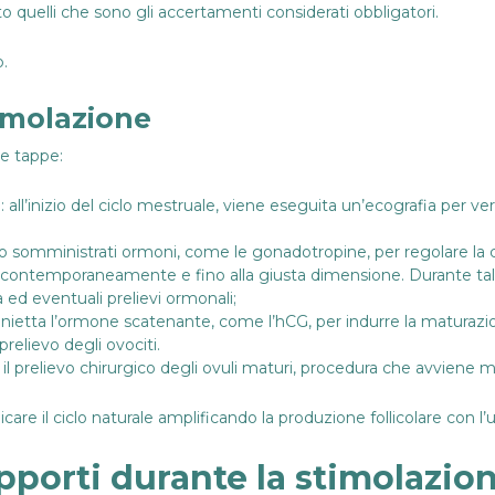
to quelli che sono gli accertamenti considerati obbligatori.
o.
timolazione
se tappe:
e
: all’inizio del ciclo mestruale, viene eseguita un’ecografia per ver
 somministrati ormoni, come le gonadotropine, per regolare la cre
licoli contemporaneamente e fino alla giusta dimensione. Durante ta
 ed eventuali prelievi ormonali;
i inietta l’ormone scatenante, come l’hCG, per indurre la maturazion
relievo degli ovociti.
il prelievo chirurgico degli ovuli maturi, procedura che avviene 
licare il ciclo naturale amplificando la produzione follicolare con 
pporti durante la stimolazio