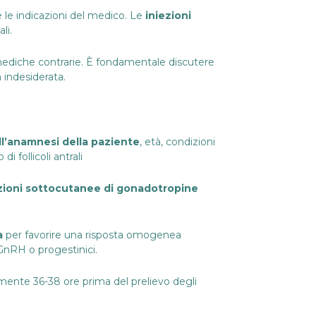
 le indicazioni del medico. Le
iniezioni
li.
 mediche contrarie. È fondamentale discutere
 indesiderata.
ull’anamnesi della paziente
, età, condizioni
i follicoli antrali
zioni sottocutanee di gonadotropine
a
per favorire una risposta omogenea
 GnRH o progestinici.
amente 36-38 ore prima del prelievo degli