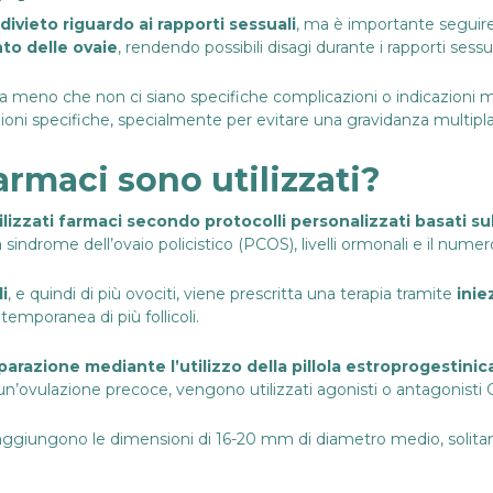
divieto riguardo ai rapporti sessuali
, ma è importante seguire
nto
delle ovaie
, rendendo possibili disagi durante i rapporti sessua
, a meno che non ci siano specifiche complicazioni o indicazioni
ioni specifiche, specialmente per evitare una gravidanza multipla
armaci sono utilizzati?
ilizzati farmaci secondo protocolli personalizzati basati s
a
sindrome dell’ovaio policistico
(PCOS), livelli ormonali e il numero d
i
, e quindi di più ovociti, viene prescritta una terapia tramite
inie
mporanea di più follicoli.
parazione mediante l’utilizzo della pillola estroprogestinic
re un’ovulazione precoce, vengono utilizzati agonisti o antagonisti
i raggiungono le dimensioni di 16-20 mm di diametro medio, solit