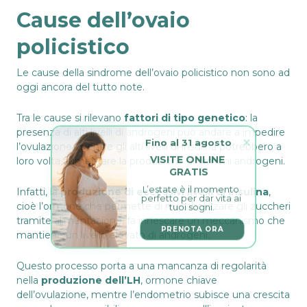
Cause dell’ovaio
policistico
Le cause della sindrome dell’ovaio policistico non sono ad
oggi ancora del tutto note.
Tra le cause si rilevano
fattori di tipo genetico
: la
presenza di alti livelli di androgeni può andare a impedire
Fino al 31 agosto
l’ovulazione, mentre gli alti livelli di insulina potrebbero a
VISITE ONLINE 
loro volta aumentare la produzione di ormoni androgeni.
GRATIS
L’estate è il momento 
Infatti, la
produzione di eccessivi livelli di insulina
,
perfetto per dar vita ai 
tuoi sogni.
cioè l’ormone che permette di metabolizzare gli zuccheri
tramite alimentazione, fa innescare un meccanismo che
PRENOTA ORA
mantiene un livello elevato di androgeni.
Questo processo porta a una mancanza di regolarità
nella
produzione dell’LH
, ormone chiave
dell’ovulazione, mentre l’endometrio subisce una crescita