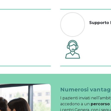
Supporto
Numerosi vantaggi
I pazienti inviati nell’am
accedono a un
percorso 
i centri Genera, con i seg