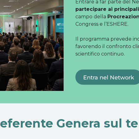
Entrare a far parte del N
partecipare ai principal
campo della
Procreazion
Congress e l’ESHERE.
Il programma prevede in
favorendo il confronto cli
scientifico continuo.
Entra nel Network
 referente Genera sul ter