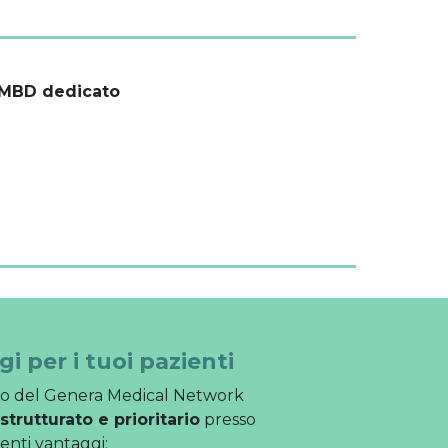
 MBD dedicato
 per i tuoi pazienti
bito del Genera Medical Network
strutturato e prioritario
presso
uenti vantaggi: