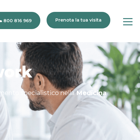
Prenota la tua visita
800 816 969
work
imento specialistico nella
Medicina
80
816
969