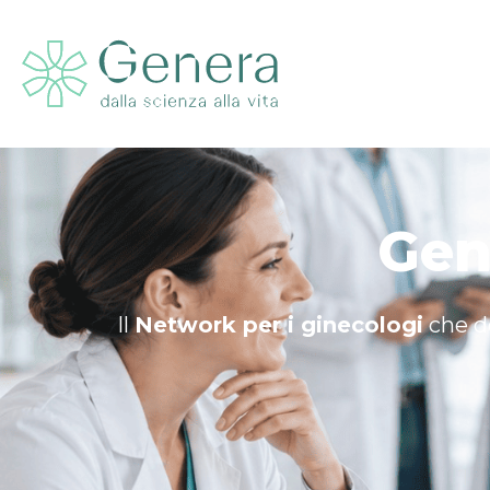
Gen
Il
Network per i ginecologi
che de