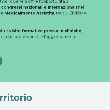
etwork Genera offre l’opportunità di
i congressi nazionali e internazionali
nel
e Medicalmente Assistita
, tra cui L’IVIRMA
oltre
visite formative presso le cliniche
,
nico tra professionisti e l’aggiornamento
ritorio