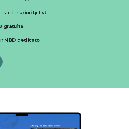
a tramite
priority list
ca
gratuita
un
MBD dedicato