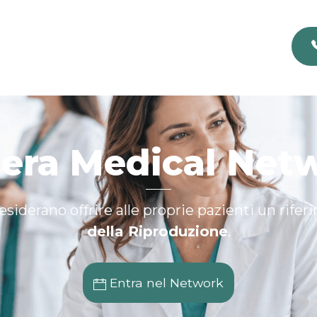
era Medical Net
siderano offrire alle proprie pazienti un rifer
della Riproduzione
.
Entra nel Network