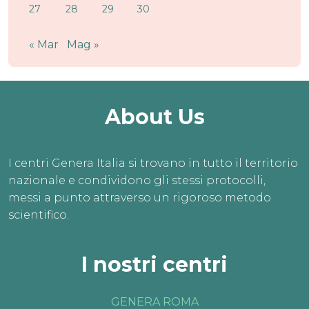
27
28
29
30
« Mar
Mag »
About Us
I centri Genera Italia si trovano in tutto il territorio
nazionale e condividono gli stessi protocolli,
messi a punto attraverso un rigoroso metodo
scientifico.
I nostri centri
GENERA ROMA