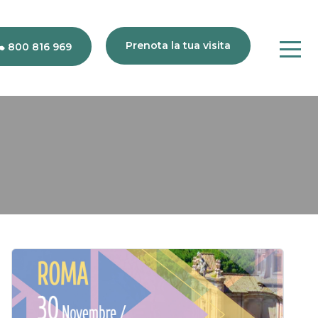
Prenota la tua visita
800 816 969
80
816
969