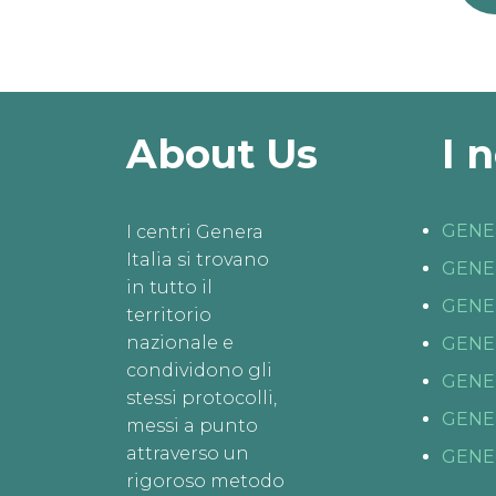
About Us
I 
GENE
I centri Genera
Italia si trovano
GENE
in tutto il
GENE
territorio
nazionale e
GENE
condividono gli
GENE
stessi protocolli,
GENE
messi a punto
attraverso un
GENE
rigoroso metodo