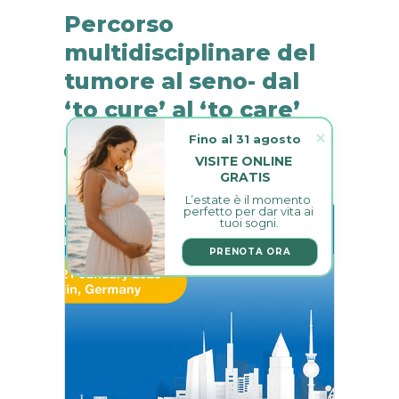
Percorso
multidisciplinare del
tumore al seno- dal
‘to cure’ al ‘to care’
Fino al 31 agosto
7 Febbraio 2023
0
VISITE ONLINE 
GRATIS
L’estate è il momento 
perfetto per dar vita ai 
tuoi sogni.
PRENOTA ORA