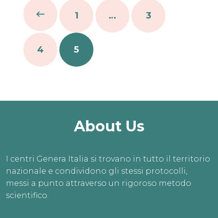
1
…
3
4
5
About Us
I centri Genera Italia si trovano in tutto il territorio
nazionale e condividono gli stessi protocolli,
messi a punto attraverso un rigoroso metodo
scientifico.