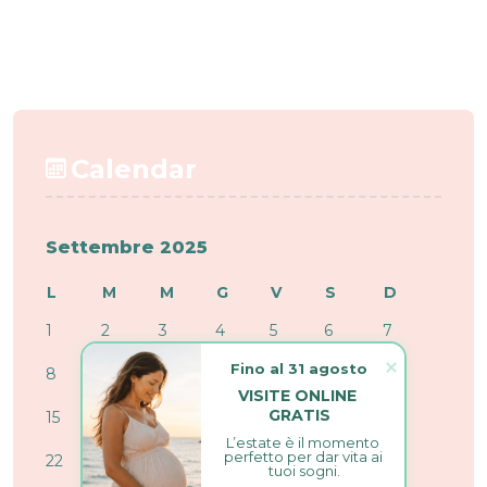
Calendar
Settembre 2025
L
M
M
G
V
S
D
1
2
3
4
5
6
7
Fino al 31 agosto
8
9
10
11
12
13
14
VISITE ONLINE 
GRATIS
15
16
17
18
19
20
21
L’estate è il momento 
perfetto per dar vita ai 
22
23
24
25
26
27
28
tuoi sogni.