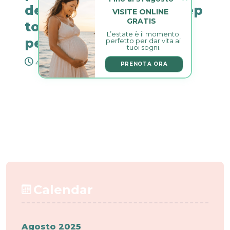
development: a first step
VISITE ONLINE 
GRATIS
towards higher
L’estate è il momento 
personalization in...
perfetto per dar vita ai 
tuoi sogni.
4 Agosto 2025
0
PRENOTA ORA
Calendar
Agosto 2025