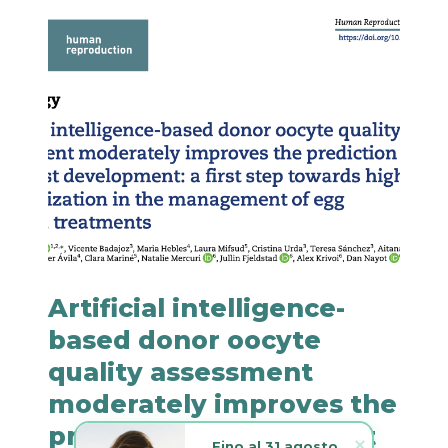
Artificial intelligence-
based donor oocyte
quality assessment
moderately improves the
prediction of blastocyst
Fino al 31 agosto