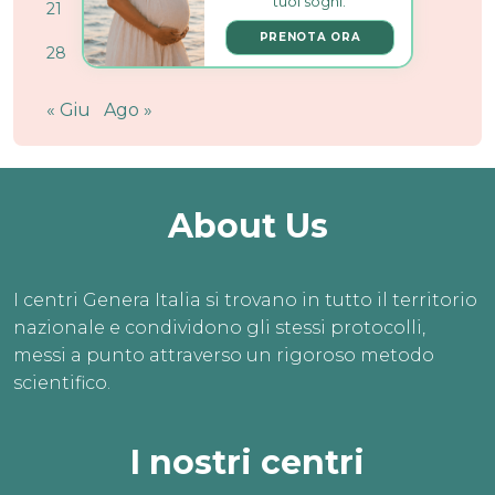
tuoi sogni.
21
22
23
24
25
26
27
PRENOTA ORA
28
29
30
31
« Giu
Ago »
About Us
I centri Genera Italia si trovano in tutto il territorio
nazionale e condividono gli stessi protocolli,
messi a punto attraverso un rigoroso metodo
scientifico.
I nostri centri