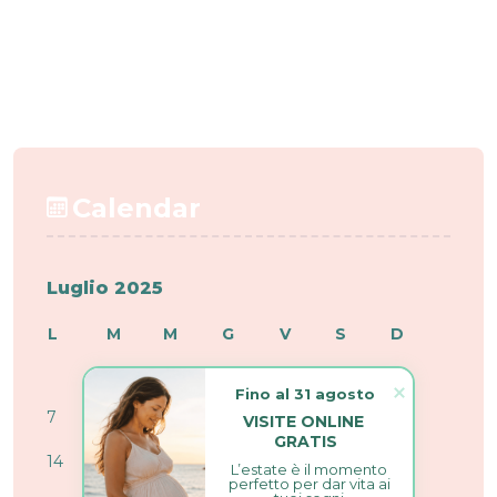
Calendar
Luglio 2025
L
M
M
G
V
S
D
1
2
3
4
5
6
Fino al 31 agosto
7
8
9
10
11
12
13
VISITE ONLINE 
GRATIS
14
15
16
17
18
19
20
L’estate è il momento 
perfetto per dar vita ai 