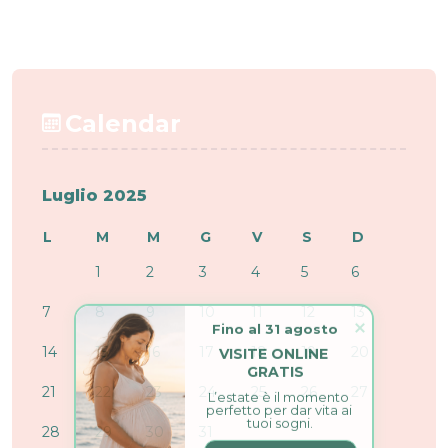
Calendar
Luglio 2025
L
M
M
G
V
S
D
1
2
3
4
5
6
7
8
9
10
11
12
13
Fino al 31 agosto
VISITE ONLINE 
14
15
16
17
18
19
20
GRATIS
L’estate è il momento 
21
22
23
24
25
26
27
perfetto per dar vita ai 
tuoi sogni.
28
29
30
31