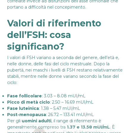
correlate invece ad disfunzioni dell’asse ormonale che
portano a difficoltà nel concepimento.
Valori di riferimento
dell’FSH: cosa
significano?
I valori di FSH variano a seconda del genere, dell’età e,
nelle donne, delle fasi del ciclo mestruale. Dopo la
pubertà, nei maschi i livelli di FSH restano relativamente
stabili, mentre nelle donne variano secondo la fase del
ciclo:
Fase follicolare
: 3.03 – 8.08 mUI/mL
Picco di metà ciclo
: 2.50 – 16.69 mUI/mL
Fase luteinica
: 1.38 – 5.47 mUI/mL
Post-menopausa
: 26.72 – 133.41 mUI/mL
Per gli
uomini adulti
, il range di riferimento è
Fino al 31 agosto
generalmente compreso tra
1.37 e 13.58 mUI/mL
. È