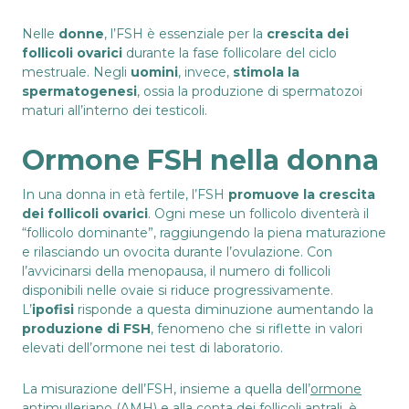
Nelle
donne
, l’FSH è essenziale per la
crescita dei
follicoli ovarici
durante la fase follicolare del ciclo
mestruale. Negli
uomini
, invece,
stimola la
spermatogenesi
, ossia la produzione di spermatozoi
maturi all’interno dei testicoli.
Ormone FSH nella donna
In una donna in età fertile, l’FSH
promuove la crescita
dei follicoli ovarici
. Ogni mese un follicolo diventerà il
“follicolo dominante”, raggiungendo la piena maturazione
e rilasciando un ovocita durante l’ovulazione. Con
l’avvicinarsi della menopausa, il numero di follicoli
disponibili nelle ovaie si riduce progressivamente.
L’
ipofisi
risponde a questa diminuzione aumentando la
produzione di FSH
, fenomeno che si riflette in valori
elevati dell’ormone nei test di laboratorio.
La misurazione dell’FSH, insieme a quella dell’
ormone
antimulleriano
(AMH) e alla
conta dei follicoli antrali
, è