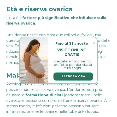
Età e riserva ovarica
L’età è il
fattore più significativo che influisce sulla
riserva ovarica
.
Una donna nasce con circa due milioni di follicoli, ma
questo numero diminuisce drasticamente nel corso della
Fino al 31 agosto
vita. Dopo i 35 anni di età, ad esempio, si assiste ad una
VISITE ONLINE 
riduzione significativa della riserva e della qualità degli
GRATIS
ovociti, con un ulteriore declino dopo i 40 anni, fino alla
L’estate è il momento 
menopausa.
perfetto per dar vita ai 
tuoi sogni.
Malattie pregresse
PRENOTA ORA
Patologie come l’
endometriosi
o infezioni pelviche
possono ridurre la riserva ovarica. L’endometriosi può
causare la
formazione di cisti
(endometriomi) nelle
ovaie, che possono compromettere la riserva ovarica. Allo
stesso modo, le infezioni pelviche possono causare
infiammazione nelle ovaie e nelle tube di Falloppio.