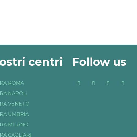
nostri centri
Follow us
RA ROMA
RA NAPOLI
RA VENETO
RA UMBRIA
RA MILANO
RA CAGLIARI