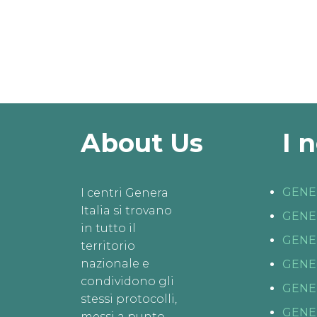
About Us
I 
GENE
I centri Genera
Italia si trovano
GENE
in tutto il
GENE
territorio
nazionale e
GENE
condividono gli
GENE
stessi protocolli,
GENE
messi a punto