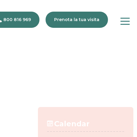
800 816 969
Prenota la tua visita
gio 2025
800
816
969
Calendar