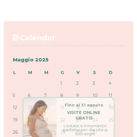
Calendar
Maggio 2025
L
M
M
G
V
S
D
1
2
3
4
5
6
7
8
9
10
11
Fino al 31 agosto
12
13
14
15
16
17
18
VISITE ONLINE 
GRATIS
19
20
21
22
23
24
25
L’estate è il momento 
perfetto per dar vita ai 
tuoi sogni.
26
27
28
29
30
31