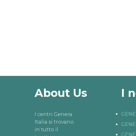
About Us
I 
GENE
I centri Genera
Italia si trovano
GENE
in tutto il
GENE