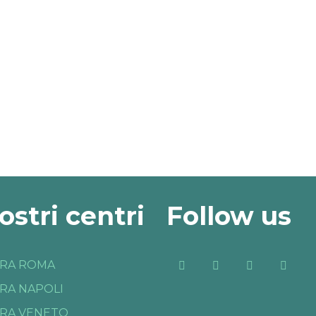
nostri centri
Follow us
RA ROMA
RA NAPOLI
RA VENETO