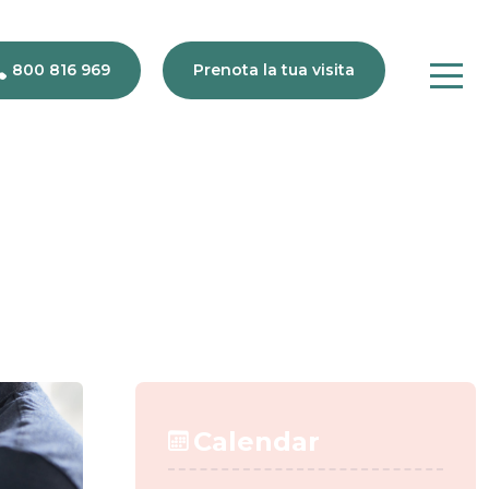
800 816 969
Prenota la tua visita
gio 2025
800
816
969
Calendar