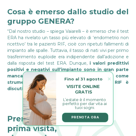
Cosa è emerso dallo studio del
gruppo GENERA?
“Dal nostro studio – spiega Vaiarelli – è emerso che il test
ERA ha rivelato un tasso più elevato di ‘endometrio non
ricettivo’ tra le pazienti RIF, cioè con ripetuti fallimenti di
impianto alle spalle. Tuttavia, il tasso di nati vivi per primo
trasferimento euploide era indipendente dall’adozione e
dalla risposta del test ERA. Dunque,
i valori predittivi
positivi e negativi sull’impianto sono in gran parte
mancanti e il potere clinico di questo test come
Fino al 31 agosto
strumento terapeutico nelle donne con RIF è
VISITE ONLINE 
discutibile
”.
GRATIS
L’estate è il momento 
perfetto per dar vita ai 
tuoi sogni.
Prenota la tua
PRENOTA ORA
prima visita,