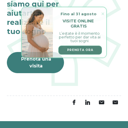
siamo qui per
aiutarti a
Fino al 31 agosto
VISITE ONLINE 
realizzare il
GRATIS
tuo sogno
L’estate è il momento 
perfetto per dar vita ai 
tuoi sogni.
PRENOTA ORA
Prenota una
visita