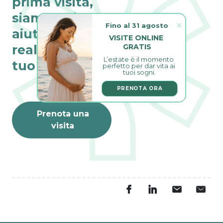
prima visita,
siamo qui per
Fino al 31 agosto
aiutarti a
VISITE ONLINE 
realizzare il
GRATIS
L’estate è il momento 
tuo sogno
perfetto per dar vita ai 
tuoi sogni.
PRENOTA ORA
Prenota una
visita