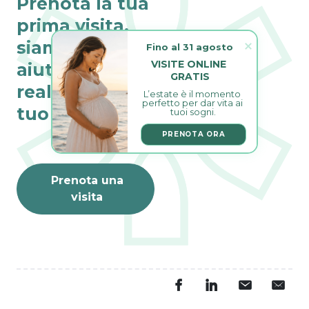
Prenota la tua
prima visita,
siamo qui per
Fino al 31 agosto
VISITE ONLINE 
aiutarti a
GRATIS
realizzare il
L’estate è il momento 
perfetto per dar vita ai 
tuo sogno
tuoi sogni.
PRENOTA ORA
Prenota una
visita