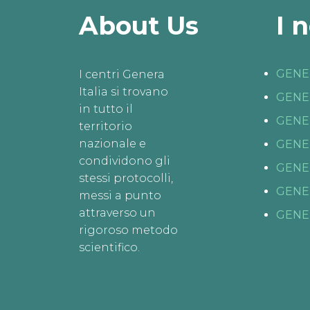
About Us
I 
GENE
I centri Genera
Italia si trovano
GENE
in tutto il
GENE
territorio
nazionale e
GENE
condividono gli
GENE
stessi protocolli,
GENE
messi a punto
attraverso un
GENE
rigoroso metodo
scientifico.