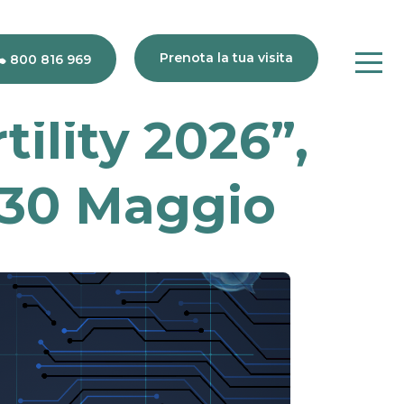
Prenota la tua visita
800 816 969
tility 2026”,
-30 Maggio
80
816
969