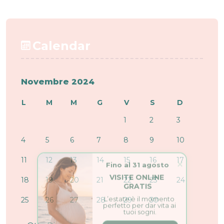
Calendar
Novembre 2024
L
M
M
G
V
S
D
1
2
3
4
5
6
7
8
9
10
Fino al 31 agosto
11
12
13
14
15
16
17
VISITE ONLINE 
18
19
20
21
22
23
24
GRATIS
L’estate è il momento 
perfetto per dar vita ai 
25
26
27
28
29
30
tuoi sogni.
PRENOTA ORA