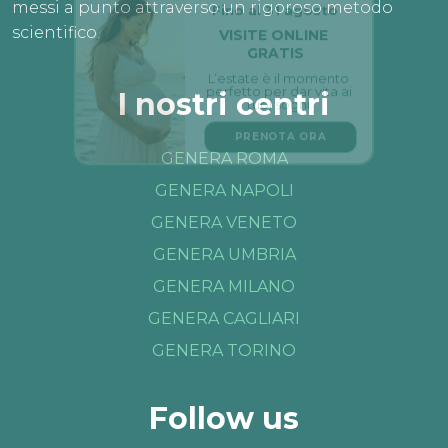
Fino al 31 agosto
messi a punto attraverso un rigoroso metodo
VISITE ONLINE 
scientifico.
GRATIS
L’estate è il momento 
perfetto per dar vita ai 
I nostri centri
tuoi sogni.
PRENOTA ORA
GENERA ROMA
GENERA NAPOLI
GENERA VENETO
GENERA UMBRIA
GENERA MILANO
GENERA CAGLIARI
GENERA TORINO
Follow us