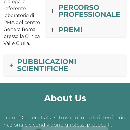
biologa, è
PERCORSO
referente
PROFESSIONALE
laboratorio di
PMA del centro
PREMI
Genera Roma
presso la Clinica
Valle Giulia.
PUBBLICAZIONI
SCIENTIFICHE
About Us
I centri Genera Italia si trovano in tutto il territorio
nazionale e condividono gli stessi protocolli,