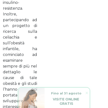
insulino-
resistenza.
Inoltre,
partecipando ad
un progetto di
ricerca sulla
celiachia e
sull’obesità
infantile, ha
cominciato ad
esaminare
sempre di più nel
dettaglio le
cause di tale
obesità e gli studi
l’hanno poi
Fino al 31 agosto
portata a
VISITE ONLINE 
sviluppare un
GRATIS
interesse per la
L’estate è il momento 