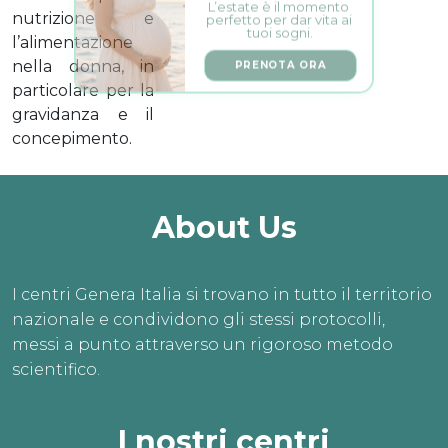
perfetto per dar vita ai 
nutrizione e
tuoi sogni.
l’alimentazione
PRENOTA ORA
nella donna, in
particolare per la
gravidanza e il
concepimento.
About Us
I centri Genera Italia si trovano in tutto il territorio
nazionale e condividono gli stessi protocolli,
messi a punto attraverso un rigoroso metodo
scientifico.
I nostri centri