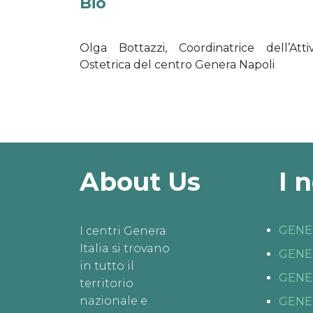
Bio
Olga Bottazzi, Coordinatrice dell’Attiv
Ostetrica del centro Genera Napoli
About Us
I 
GENE
I centri Genera
Italia si trovano
GENE
in tutto il
GENE
territorio
nazionale e
GENE