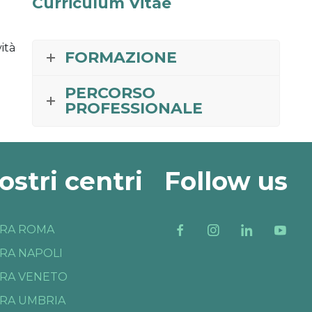
Curriculum Vitae
ità
FORMAZIONE
PERCORSO
PROFESSIONALE
nostri centri
Follow us
RA ROMA
RA NAPOLI
RA VENETO
RA UMBRIA