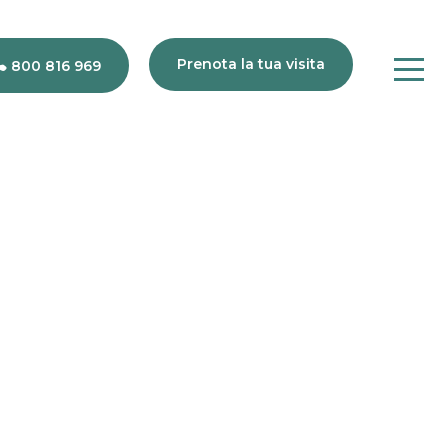
Prenota la tua visita
800 816 969
80
816
969