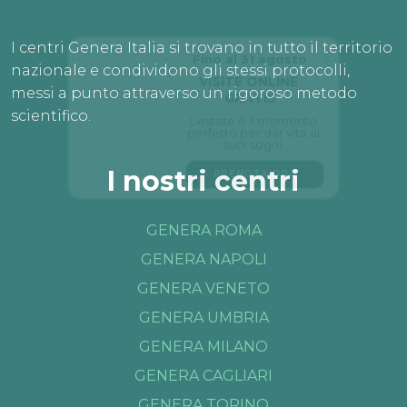
I centri Genera Italia si trovano in tutto il territorio
Fino al 31 agosto
nazionale e condividono gli stessi protocolli,
VISITE ONLINE 
GRATIS
messi a punto attraverso un rigoroso metodo
L’estate è il momento 
scientifico.
perfetto per dar vita ai 
tuoi sogni.
PRENOTA ORA
I nostri centri
GENERA ROMA
GENERA NAPOLI
GENERA VENETO
GENERA UMBRIA
GENERA MILANO
GENERA CAGLIARI
GENERA TORINO