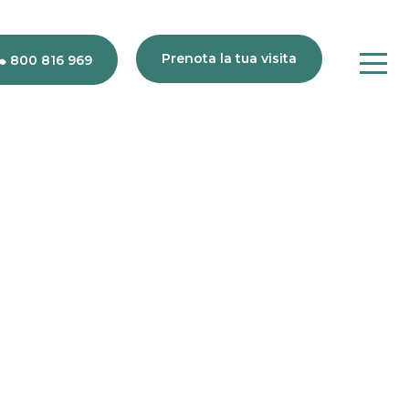
Prenota la tua visita
800 816 969
80
816
969