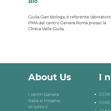
Bio
Giulia Giari biologa, è referente laboratorio
PMA del centro Genera Roma presso la
Clinica Valle Giulia.
About Us
I 
GENE
I centri Genera
Italia si trovano
GENE
in tutto il