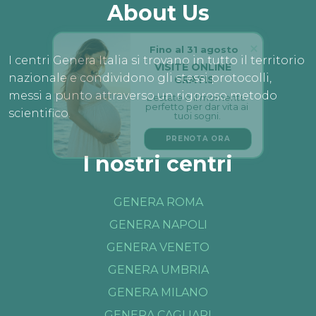
About Us
Fino al 31 agosto
I centri Genera Italia si trovano in tutto il territorio
VISITE ONLINE 
GRATIS
nazionale e condividono gli stessi protocolli,
L’estate è il momento 
messi a punto attraverso un rigoroso metodo
perfetto per dar vita ai 
tuoi sogni.
scientifico.
PRENOTA ORA
I nostri centri
GENERA ROMA
GENERA NAPOLI
GENERA VENETO
GENERA UMBRIA
GENERA MILANO
GENERA CAGLIARI