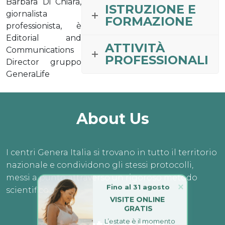
Barbara Di Chiara,
ISTRUZIONE E
giornalista
FORMAZIONE
professionista, è
Editorial and
ATTIVITÀ
Communications
PROFESSIONALI
Director gruppo
GeneraLife
About Us
I centri Genera Italia si trovano in tutto il territorio
nazionale e condividono gli stessi protocolli,
messi a punto attraverso un rigoroso metodo
Fino al 31 agosto
scientifico.
VISITE ONLINE 
GRATIS
L’estate è il momento 