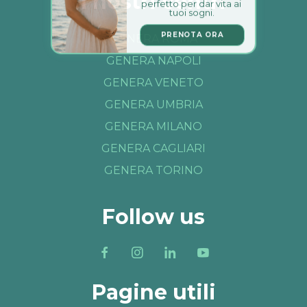
I nostri centri
perfetto per dar vita ai 
tuoi sogni.
PRENOTA ORA
GENERA ROMA
GENERA NAPOLI
GENERA VENETO
GENERA UMBRIA
GENERA MILANO
GENERA CAGLIARI
GENERA TORINO
Follow us
Pagine utili