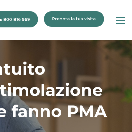
Prenota la tua visita
800 816 969
atuito
80
816
stimolazione
969
he fanno PMA