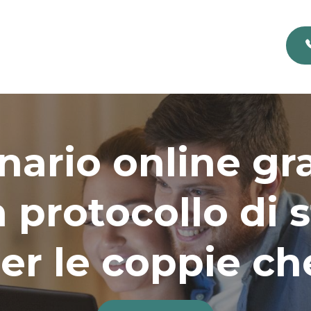
ario online gr
 protocollo di 
per le coppie c