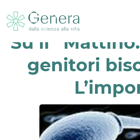
Su il “Mattino.
genitori bis
L’impor