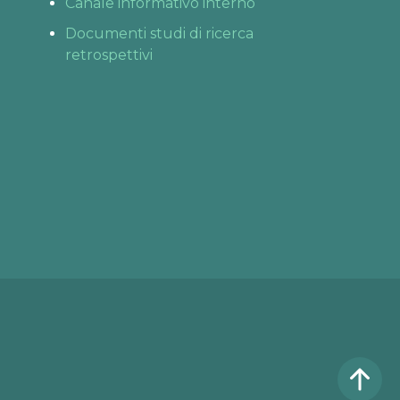
Canale informativo interno
Documenti studi di ricerca
retrospettivi
Fino al 31 agosto
VISITE ONLINE 
GRATIS
L’estate è il momento 
perfetto per dar vita ai tuoi 
sogni.