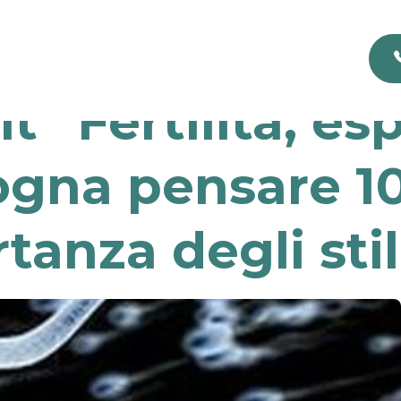
it” Fertilità, esp
ogna pensare 1
tanza degli stili