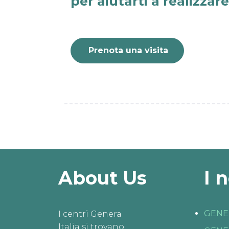
per aiutarti a realizzar
Prenota una visita
About Us
I 
GENE
I centri Genera
Italia si trovano