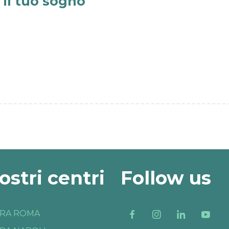
e il tuo sogno
nostri centri
Follow us
RA ROMA