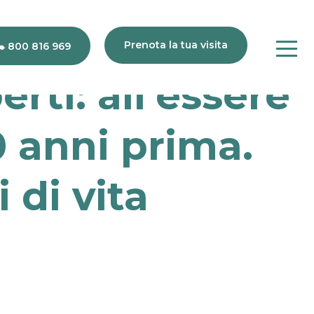
Prenota la tua visita
800 816 969
erti: all’essere
80
816
0 anni prima.
969
 di vita