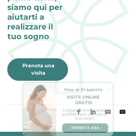
siamo qui per
aiutarti a
realizzare il
tuo sogno
Prenota una
visita
Fino al 31 agosto
VISITE ONLINE 
GRATIS
L’estate è il momento 
perfetto per dar vita ai 
tuoi sogni.
PRENOTA ORA