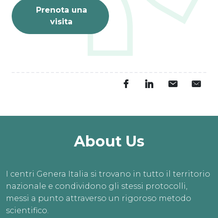
VISITE ONLINE 
Prenota una
GRATIS
visita
L’estate è il momento 
perfetto per dar vita ai 
tuoi sogni.
PRENOTA ORA
About Us
I centri Genera Italia si trovano in tutto il territorio
nazionale e condividono gli stessi protocolli,
messi a punto attraverso un rigoroso metodo
scientifico.