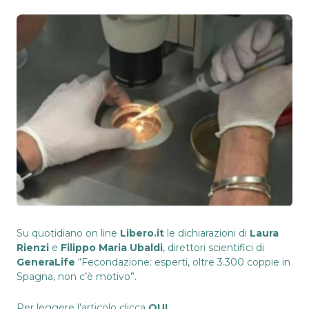
Su quotidiano on line
Libero.it
le dichiarazioni di
Laura
Rienzi
e
Filippo Maria Ubaldi
, direttori scientifici di
GeneraLife
“Fecondazione: esperti, oltre 3.300 coppie in
Spagna, non c’è motivo”.
Per leggere l’articolo clicca
QUI