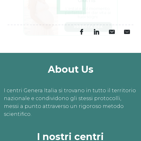
L’estate è il momento 
perfetto per dar vita ai 
tuoi sogni.
PRENOTA ORA
About Us
I centri Genera Italia si trovano in tutto il territorio
nazionale e condividono gli stessi protocolli,
messi a punto attraverso un rigoroso metodo
scientifico.
I nostri centri