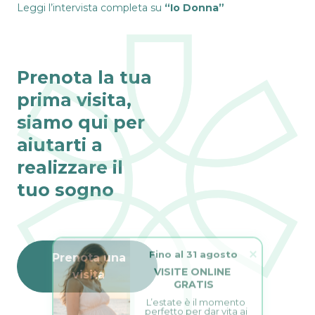
Leggi l’intervista completa su
“Io Donna”
Prenota la tua
prima visita,
siamo qui per
aiutarti a
realizzare il
tuo sogno
Fino al 31 agosto
Prenota una
VISITE ONLINE 
visita
GRATIS
L’estate è il momento 
perfetto per dar vita ai 
tuoi sogni.