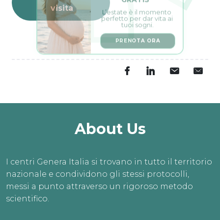
L’estate è il momento 
visita
perfetto per dar vita ai 
tuoi sogni.
PRENOTA ORA
About Us
I centri Genera Italia si trovano in tutto il territorio
nazionale e condividono gli stessi protocolli,
messi a punto attraverso un rigoroso metodo
scientifico.