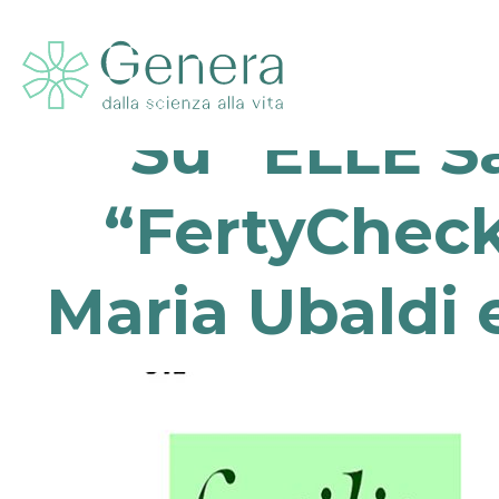
Su “ELLE S
“FertyCheck”
Maria Ubaldi e