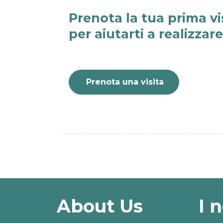
Prenota la tua prima vi
per aiutarti a realizzar
Prenota una visita
About Us
I 