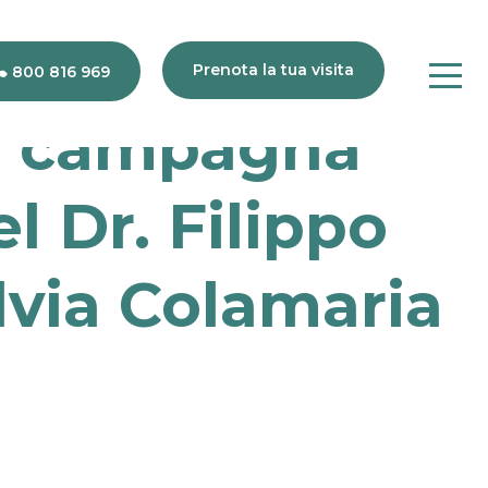
Prenota la tua visita
800 816 969
la campagna
80
l Dr. Filippo
816
969
ilvia Colamaria