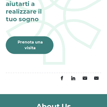
aiutarti a
realizzare il
tuo sogno
Prenota una
visita
Fino al 31 agosto
VISITE ONLINE 
GRATIS
L’estate è il momento 
perfetto per dar vita ai 
tuoi sogni.
PRENOTA ORA
About Us