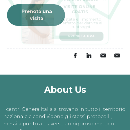
VISITE ONLINE 
GRATIS
Prenota una
L’estate è il momento 
visita
perfetto per dar vita ai 
tuoi sogni.
PRENOTA ORA
About Us
I centri Genera Italia si trovano in tutto il territorio
nazionale e condividono gli stessi protocolli,
messi a punto attraverso un rigoroso metodo