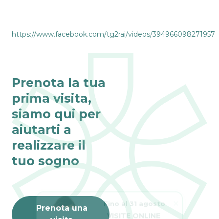
https://www.facebook.com/tg2rai/videos/394966098271957
Prenota la tua
prima visita,
siamo qui per
aiutarti a
realizzare il
tuo sogno
Fino al 31 agosto
Prenota una
VISITE ONLINE 
GRATIS