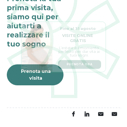
prima visita,
siamo qui per
aiutarti a
Fino al 31 agosto
VISITE ONLINE 
realizzare il
GRATIS
tuo sogno
L’estate è il momento 
perfetto per dar vita ai 
tuoi sogni.
PRENOTA ORA
Prenota una
visita