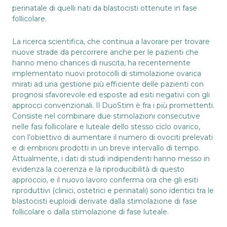
perinatale di quelli nati da blastocisti ottenute in fase
follicolare.
La ricerca scientifica, che continua a lavorare per trovare
nuove strade da percorrere anche per le pazienti che
hanno meno chances di riuscita, ha recentemente
implementato nuovi protocolli di stimolazione ovarica
mirati ad una gestione più efficiente delle pazienti con
prognosi sfavorevole ed esposte ad esiti negativi con gli
approcci convenzionali. Il DuoStim è fra i più promettenti.
Consiste nel combinare due stimolazioni consecutive
nelle fasi follicolare e luteale dello stesso ciclo ovarico,
con l’obiettivo di aumentare il numero di ovociti prelevati
e di embrioni prodotti in un breve intervallo di tempo.
Attualmente, i dati di studi indipendenti hanno messo in
evidenza la coerenza e la riproducibilità di questo
approccio, e il nuovo lavoro conferma ora che gli esiti
riproduttivi (clinici, ostetrici e perinatali) sono identici tra le
blastocisti euploidi derivate dalla stimolazione di fase
follicolare o dalla stimolazione di fase luteale.