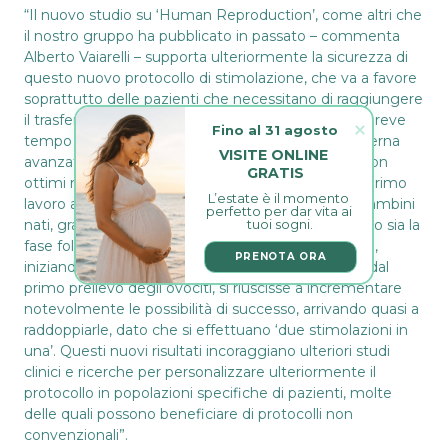
“Il nuovo studio su ‘Human Reproduction’, come altri che
il nostro gruppo ha pubblicato in passato – commenta
Alberto Vaiarelli – supporta ulteriormente la sicurezza di
questo nuovo protocollo di stimolazione, che va a favore
soprattutto delle pazienti che necessitano di raggiungere
il trasferimento di una blastocisti euploide nel più breve
Fino al 31 agosto
tempo possibile, a causa di motivi come l’età materna
VISITE ONLINE 
avanzata (spesso viene usato in donne ‘over 40’ con
GRATIS
ottimi risultati) e/o una ridotta riserva ovarica. E’ il primo
L’estate è il momento 
lavoro a esaminare gli esiti riproduttivi, e quindi i bambini
perfetto per dar vita ai 
nati, grazie a questa tecnica. E’ come se, sfruttando sia la
tuoi sogni.
fase follicolare che quella luteale di un ciclo ovarico,
PRENOTA ORA
iniziando una seconda stimolazione dopo 5 giorni dal
primo prelievo degli ovociti, si riuscisse a incrementare
notevolmente le possibilità di successo, arrivando quasi a
raddoppiarle, dato che si effettuano ‘due stimolazioni in
una’. Questi nuovi risultati incoraggiano ulteriori studi
clinici e ricerche per personalizzare ulteriormente il
protocollo in popolazioni specifiche di pazienti, molte
delle quali possono beneficiare di protocolli non
convenzionali”.