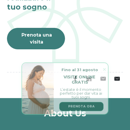
tuo sogno
Prenota una
visita
Fino al 31 agosto
VISITE ONLINE 
GRATIS
L’estate è il momento 
perfetto per dar vita ai 
tuoi sogni.
PRENOTA ORA
About Us