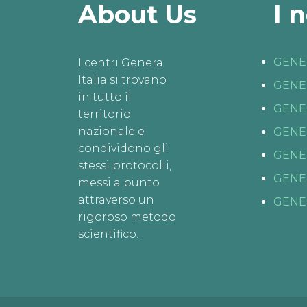
About Us
I 
GENE
I centri Genera
Italia si trovano
GENE
in tutto il
GENE
territorio
nazionale e
GENE
condividono gli
GENE
stessi protocolli,
GENE
messi a punto
attraverso un
GENE
rigoroso metodo
scientifico.