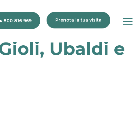
Prenota la tua visita
800 816 969
Gioli, Ubaldi e
80
816
969