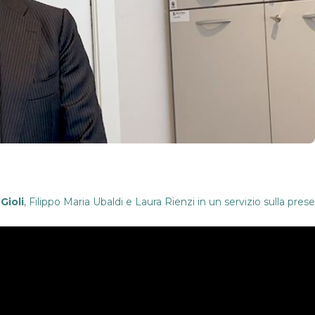
Gioli
,
Filippo Maria Ubaldi
e
Laura Rienzi
in un servizio sulla prese